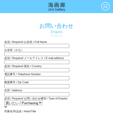
アーティスト
絵画
お問い合わせ
Artists
Paintings
Enquiry
版画
立体
必須 / Required
お名前 / Full Name
Prints
Sculptures
お名前（かな）
アートブック
アートポスター
Art Books
Art Posters
必須 / Required
メールアドレス / E-mail address
必須 / Required
国名 / Country
電話番号 / Telephone Number
Search
郵便番号 / Zip Code
住所 / Address
画廊紹介
購入について
お問い合わせ
About Us
Buying Art
Enquiry
必須 / Required
お問い合わせ種別 / Type of Enquiry
作家名/作品名 / Artist/Title