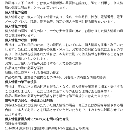
海画廊（以下「当社」）は個人情報保護の重要性を認識し、適切に利用し、個人情
報の保護に努めることをお約束いたします。
個人情報の定義
個人情報とは、個人に関する情報であり、氏名、生年月日、性別、電話番号、電子
メールアドレス、職業、勤務先等、特定の個人を識別し得る情報をいいます。
個人情報の管理
個人情報の漏洩、滅失の防止、十分な安全保護に努め、お預かりした個人情報の適
切な管理を行います。
個人情報の収集・利用
当社は、以下の目的のため、その範囲内においてのみ、個人情報を収集・利用いた
します。当社による個人情報の収集・利用は、お客様の自発的な提供によるもので
あり、個人情報を提供された場合は、本方針に則って個人情報を利用することをお
客様が許諾したものとします。
お買い上げ頂いた作品をお届けするうえで必要な業務
作品査定の際に必要な業務
買取の際に義務とされる身分証の提示
作品の案内、展覧会の案内などのDM等、お客様への有益な情報の提供
個人情報の第三者提供
当社は、事前ご本人様の同意を得ることなく、個人情報を第三者に開示・提供する
ことは致しません。（ただし法令に基づく等の正統な理由がある際を除く）
商品の配送等の必要な外部委託を行う場合は第三者提供にはあたりません。
情報内容の照会、修正または削除
お客様が当社にご提供いただいた個人情報の照会、修正または削除を希望される場
合は、ご本人であることを確認させていただいたうえで、すみやかに対応させてい
ただきます。
個人情報保護方針についてのお問い合わせ先
有限会社海画廊
101-0051 東京都千代田区神田神保町1-3-5 冨山房ビルB1階