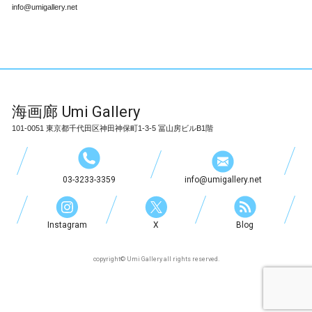
info@umigallery.net
海画廊
Umi Gallery
101-0051 東京都千代田区神田神保町1-3-5 冨山房ビルB1階
03-3233-3359
info@umigallery.net
Instagram
X
Blog
copyright© Umi Gallery all rights reserved.