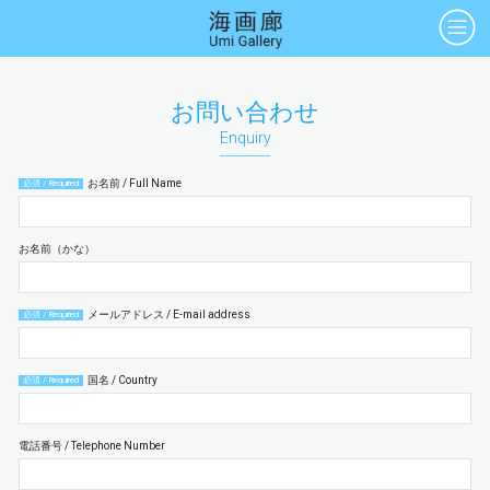
アーティスト
絵画
お問い合わせ
Artists
Paintings
Enquiry
版画
立体
お名前 / Full Name
Prints
Sculptures
必須 / Required
アートブック
アートポスター
お名前（かな）
Art Books
Art Posters
メールアドレス / E-mail address
必須 / Required
Search
国名 / Country
必須 / Required
画廊紹介
購入について
お問い合わせ
About Us
Buying Art
Enquiry
電話番号 / Telephone Number