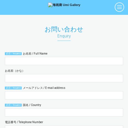
アーティスト
絵画
お問い合わせ
Artists
Paintings
Enquiry
版画
立体
Prints
Sculptures
お名前 / Full Name
必須 / Required
アートブック
アートポスター
Art Books
Art Posters
お名前（かな）
Search
メールアドレス / E-mail address
必須 / Required
画廊紹介
購入について
お問い合わせ
国名 / Country
必須 / Required
About Us
Buying Art
Enquiry
電話番号 / Telephone Number