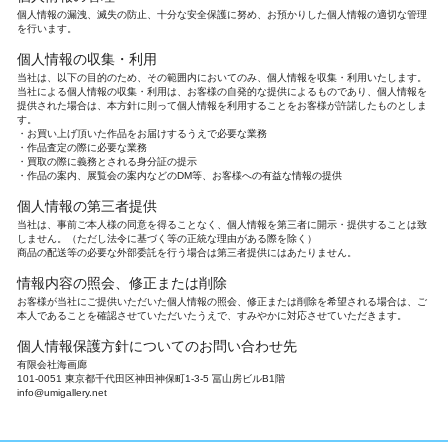
個人情報の漏洩、滅失の防止、十分な安全保護に努め、お預かりした個人情報の適切な管理
を行います。
個人情報の収集・利用
当社は、以下の目的のため、その範囲内においてのみ、個人情報を収集・利用いたします。
当社による個人情報の収集・利用は、お客様の自発的な提供によるものであり、個人情報を
提供された場合は、本方針に則って個人情報を利用することをお客様が許諾したものとしま
す。
お買い上げ頂いた作品をお届けするうえで必要な業務
作品査定の際に必要な業務
買取の際に義務とされる身分証の提示
作品の案内、展覧会の案内などのDM等、お客様への有益な情報の提供
個人情報の第三者提供
当社は、事前ご本人様の同意を得ることなく、個人情報を第三者に開示・提供することは致
しません。（ただし法令に基づく等の正統な理由がある際を除く）
商品の配送等の必要な外部委託を行う場合は第三者提供にはあたりません。
情報内容の照会、修正または削除
お客様が当社にご提供いただいた個人情報の照会、修正または削除を希望される場合は、ご
本人であることを確認させていただいたうえで、すみやかに対応させていただきます。
個人情報保護方針についてのお問い合わせ先
有限会社海画廊
101-0051 東京都千代田区神田神保町1-3-5 冨山房ビルB1階
info@umigallery.net