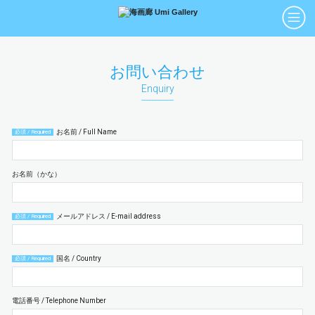
アーティスト
絵画
お問い合わせ
Artists
Paintings
Enquiry
版画
立体
Prints
Sculptures
お名前 / Full Name
必須 / Required
アートブック
アートポスター
Art Books
Art Posters
お名前（かな）
Search
メールアドレス / E-mail address
必須 / Required
画廊紹介
購入について
お問い合わせ
国名 / Country
必須 / Required
About Us
Buying Art
Enquiry
電話番号 / Telephone Number