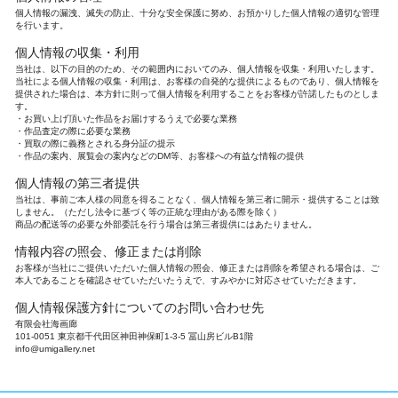
個人情報の漏洩、滅失の防止、十分な安全保護に努め、お預かりした個人情報の適切な管理
を行います。
個人情報の収集・利用
当社は、以下の目的のため、その範囲内においてのみ、個人情報を収集・利用いたします。
当社による個人情報の収集・利用は、お客様の自発的な提供によるものであり、個人情報を
提供された場合は、本方針に則って個人情報を利用することをお客様が許諾したものとしま
す。
お買い上げ頂いた作品をお届けするうえで必要な業務
作品査定の際に必要な業務
買取の際に義務とされる身分証の提示
作品の案内、展覧会の案内などのDM等、お客様への有益な情報の提供
個人情報の第三者提供
当社は、事前ご本人様の同意を得ることなく、個人情報を第三者に開示・提供することは致
しません。（ただし法令に基づく等の正統な理由がある際を除く）
商品の配送等の必要な外部委託を行う場合は第三者提供にはあたりません。
情報内容の照会、修正または削除
お客様が当社にご提供いただいた個人情報の照会、修正または削除を希望される場合は、ご
本人であることを確認させていただいたうえで、すみやかに対応させていただきます。
個人情報保護方針についてのお問い合わせ先
有限会社海画廊
101-0051 東京都千代田区神田神保町1-3-5 冨山房ビルB1階
info@umigallery.net