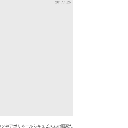
2017.1.26
ピカソやアポリネールらキュビスムの画家た