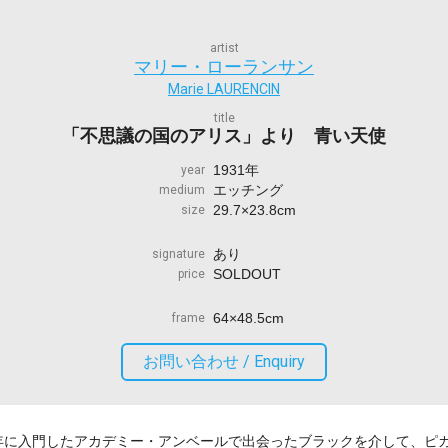
artist
マリー・ローランサン
Marie LAURENCIN
title
「不思議の国のアリス」より 青い天使
1931年
year
エッチング
medium
29.7×23.8cm
size
あり
signature
SOLDOUT
price
64×48.5cm
frame
お問い合わせ /
Enquiry
04年に入門したアカデミー・アンベールで出会ったブラックを介して、