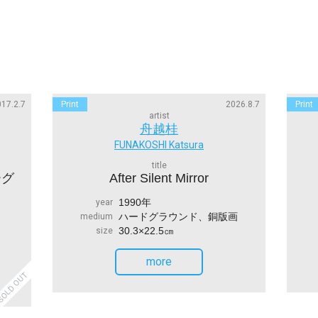
17.2.7
Print
2026.8.7
Print
artist
舟越桂
FUNAKOSHI Katsura
title
ーグ
After Silent Mirror
1990年
year
ハードグラウンド、銅版画
medium
30.3×22.5㎝
size
more
OLD OUT