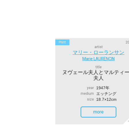
Print
20
artist
マリー・ローランサン
Marie LAURENCIN
title
ヌヴェール夫人とマルティ
夫人
1947年
year
エッチング
medium
18.7×12cm
size
more
S