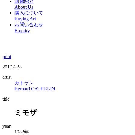
画廊紹介
About Us
購入について
Buying Art
お問い合わせ
Enquiry
print
2017.4.28
artist
カトラン
Bernard CATHELIN
title
ミモザ
year
1982年