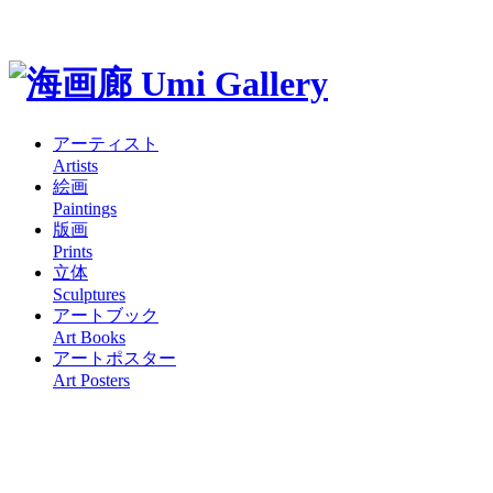
アーティスト
Artists
絵画
Paintings
版画
Prints
立体
Sculptures
アートブック
Art Books
アートポスター
Art Posters