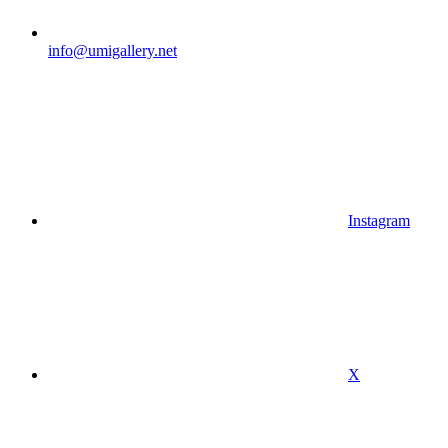
info@umigallery.net
Instagram
X