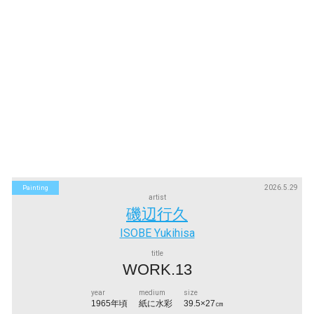
2026.5.29
Painting
artist
磯辺行久
ISOBE Yukihisa
title
WORK.13
year
medium
size
1965年頃
紙に水彩
39.5×27㎝