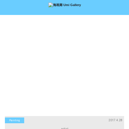
アーティスト
絵画
Artists
Paintings
版画
立体
Prints
Sculptures
アートブック
アートポスター
Art Books
Art Posters
Search
画廊紹介
購入について
お問い合わせ
About Us
Buying Art
Enquiry
2017.4.28
Painting
artist