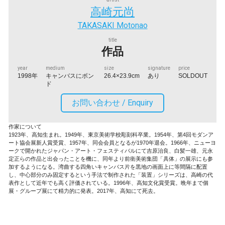
高崎元尚
TAKASAKI Motonao
title
作品
year
medium
size
signature
price
1998年
キャンバスにボン
26.4×23.9cm
あり
SOLDOUT
ド
お問い合わせ /
Enquiry
作家について
1923年、高知生まれ。1949年、東京美術学校彫刻科卒業。1954年、第4回モダンア
ート協会展新人賞受賞、1957年、同会会員となるが1970年退会。1966年、ニューヨ
ークで開かれたジャパン・アート・フェスティバルにて吉原治良、白髪一雄、元永
定正らの作品と出会ったことを機に、同年より前衛美術集団「具体」の展示にも参
加するようになる。湾曲する四角いキャンバス片を黒地の画面上に等間隔に配置
し、中心部分のみ固定するという手法で制作された「装置」シリーズは、高崎の代
表作として近年でも高く評価されている。1996年、高知文化賞受賞。晩年まで個
展・グループ展にて精力的に発表。2017年、高知にて死去。