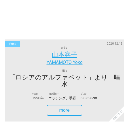
2020.12.13
Print
artist
山本容子
YAMAMOTO Yoko
title
「ロシアのアルファベット」より 噴
水
year
medium
size
1990年
エッチング、手彩
6.8×5.8cm
more
SOLD OUT