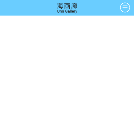
アーティスト
絵画
Artists
Paintings
版画
立体
Prints
Sculptures
アートブック
アートポスター
Art Books
Art Posters
Search
画廊紹介
購入について
お問い合わせ
About Us
Buying Art
Enquiry