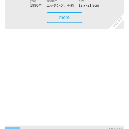
year
medium
size
1996年
エッチング、手彩
19.7×21.3cm
more
SOLD OUT