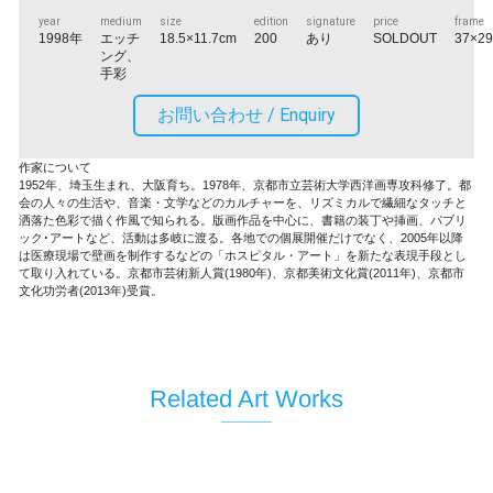
year
medium
size
edition
signature
price
frame
1998年
エッチ
18.5×11.7cm
200
あり
SOLDOUT
37×29
ング、
手彩
お問い合わせ /
Enquiry
作家について
1952年、埼玉生まれ、大阪育ち。1978年、京都市立芸術大学西洋画専攻科修了。都
会の人々の生活や、音楽・文学などのカルチャーを、リズミカルで繊細なタッチと
洒落た色彩で描く作風で知られる。版画作品を中心に、書籍の装丁や挿画、パブリ
ック･アートなど、活動は多岐に渡る。各地での個展開催だけでなく、2005年以降
は医療現場で壁画を制作するなどの「ホスピタル・アート」を新たな表現手段とし
て取り入れている。京都市芸術新人賞(1980年)、京都美術文化賞(2011年)、京都市
文化功労者(2013年)受賞。
Related Art Works