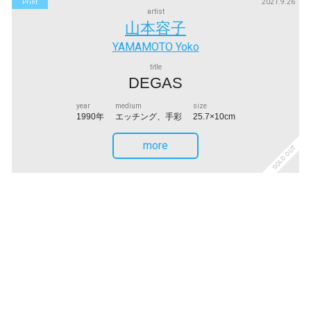
2021.9.26
Print
artist
山本容子
YAMAMOTO Yoko
title
DEGAS
year
medium
size
1990年
エッチング、手彩
25.7×10cm
more
SOLD OUT