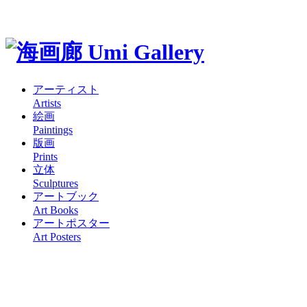
アーティスト
Artists
絵画
Paintings
版画
Prints
立体
Sculptures
アートブック
Art Books
アートポスター
Art Posters