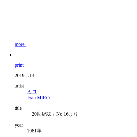
more
print
2019.1.13
artist
ミロ
Joan MIRO
title
「20世紀誌」No.16より
year
1961年