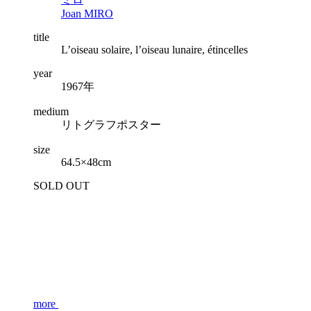
Joan MIRO
title
L’oiseau solaire, l’oiseau lunaire, étincelles
year
1967年
medium
リトグラフポスター
size
64.5×48cm
SOLD OUT
more