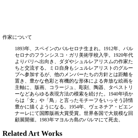
作家について
1893年、スペインのバルセロナ生まれ。1912年、バル
セロナのフランシスコ・ガリ美術学校入学。1920年代
よりパリへ出向き、ダダやシュルレアリスムの作家た
ちと交流する。ミロ自身もシュルレアリストのグルー
プへ参加するが、他のメンバーたちの方針とは距離を
置き、豊かな色彩と有機的な形体による奔放な絵画を
主軸に、版画、コラージュ、彫刻、陶器、タペストリ
ーなどあらゆる表現方法の模索を続けた。1940年頃か
らは「女」や「鳥」と言ったモチーフをいっそう詩情
豊かに描くようになる。1954年、ヴェネチア・ビエン
ナーレにて国際版画大賞受賞。世界各国で大規模な回
顧展開催。1983年マヨルカ島のパルマにて死去。
Related Art Works