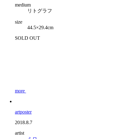
medium
リトグラフ
size
44.5×29.4cm
SOLD OUT
more
artposter
2018.8.7
artist
ミロ