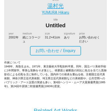
湯村光
YUMURA Hikaru
title
Untitled
year
medium
size
signature
price
2002年
紙にコラージ
31.2×41cm
あり
お問い合わせく
ュ
ださい
お問い合わせ /
Enquiry
作家について
1948年、鳥取生まれ。1971年、東京藝術大学彫刻科卒業。同年、国立パリ美術学校
に1年間留学。華美な装飾をそぎ落とし、研磨面と被断面の対比に焦点を当てた黒御
影石による石彫を主に制作している。国内外での発表を重ねる他、京都国立近代美
術館、神奈川県立近代美術館、埼玉県立近代美術館などの美術館や、公共空間への
パブリック・アート設置の実績も多い。第4回ヘンリー・ムーア大賞展優秀賞(1985
年)、第24回中原悌二郎賞優秀賞(1993年)受賞。
Related Art Works