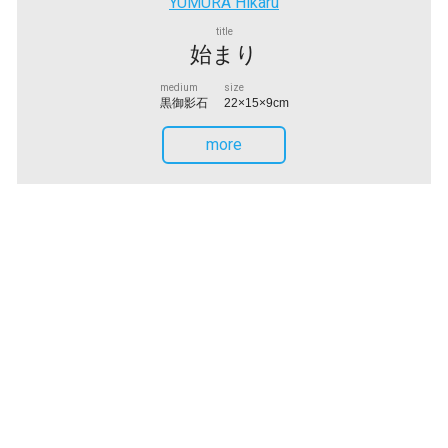
YUMURA Hikaru
title
始まり
medium
size
黒御影石
22×15×9cm
more