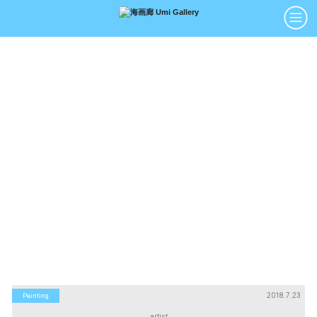
アーティスト
絵画
Artists
Paintings
版画
立体
Prints
Sculptures
アートブック
アートポスター
Art Books
Art Posters
Search
画廊紹介
購入について
お問い合わせ
About Us
Buying Art
Enquiry
2018.7.23
Painting
artist