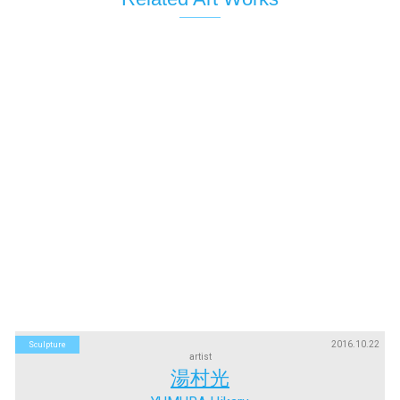
2016.10.22
Sculpture
artist
湯村光