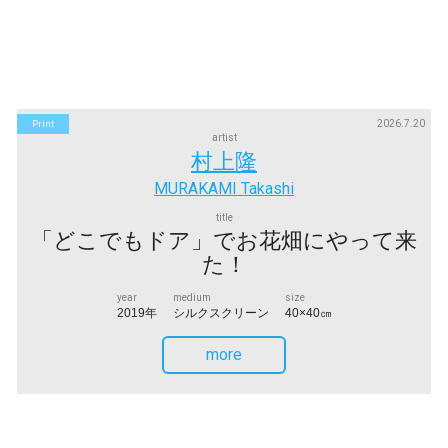
2026.7.20
Print
artist
村上隆
MURAKAMI Takashi
title
「どこでもドア」でお花畑にやって来
た！
year
medium
size
2019年
シルクスクリーン
40×40㎝
more