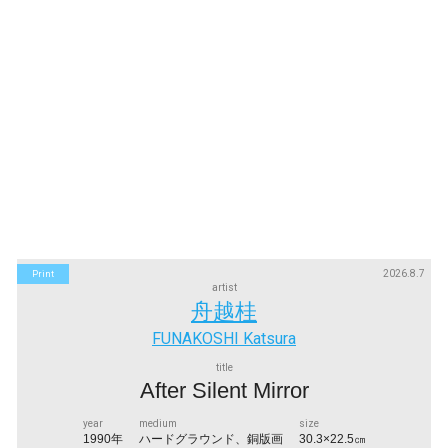
2026.8.7
Print
artist
舟越桂
FUNAKOSHI Katsura
title
After Silent Mirror
year
medium
size
1990年
ハードグラウンド、銅版画
30.3×22.5㎝