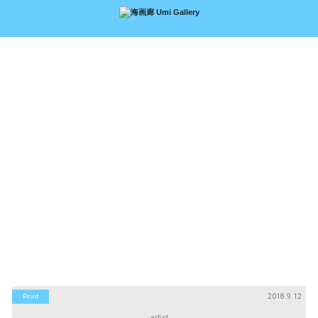
アーティスト
絵画
Artists
Paintings
版画
立体
Prints
Sculptures
アートブック
アートポスター
Art Books
Art Posters
Search
画廊紹介
購入について
お問い合わせ
About Us
Buying Art
Enquiry
2018.9.12
Print
artist