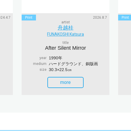
24.4.7
Print
2026.8.7
Print
artist
舟越桂
FUNAKOSHI Katsura
title
After Silent Mirror
1990年
year
ハードグラウンド、銅版画
medium
30.3×22.5㎝
size
more