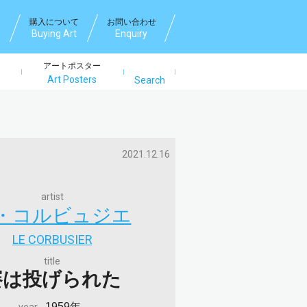
購入について
お問い合わせ
Buying Art
Enquiry
アートポスター
Art Posters
Search
Search
2021.12.16
artist
・コルビュジエ
LE CORBUSIER
title
賽は投げられた
1959年