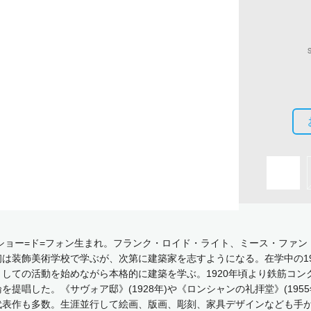
・ショー=ド=フォン生まれ。フランク・ロイド・ライト、ミース・ファ
は装飾美術学校で学ぶが、次第に建築家を志すようになる。在学中の19
しての活動を始めながら本格的に建築を学ぶ。1920年頃より鉄筋コン
提唱した。《サヴォア邸》(1928年)や《ロンシャンの礼拝堂》(1955年
代表作も多数。生涯並行して絵画、版画、彫刻、家具デザインなども手