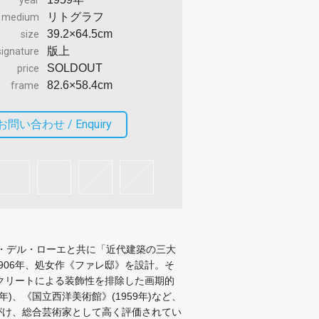
year
リトグラフ
medium
39.2×64.5cm
size
版上
signature
SOLDOUT
price
82.6×58.4cm
frame
お問い合わせ /
Enquiry
ン・デル・ローエと共に「近代建築の三大
06年、処女作《ファレ邸》を設計。そ
クリートによる装飾性を排除した画期的
)、《国立西洋美術館》(1959年)など、
がけ、総合芸術家として高く評価されてい