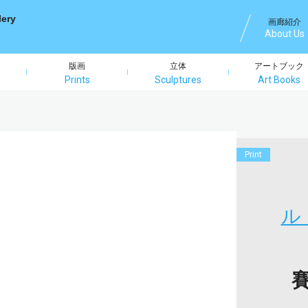
画廊紹介
About Us
版画
立体
アートブック
Prints
Sculptures
Art Books
Print
ル