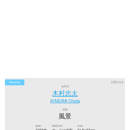
2025.6.4
Painting
artist
木村忠太
KIMURA Chuta
title
風景
year
medium
size