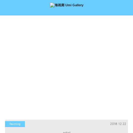
アーティスト
絵画
Artists
Paintings
版画
立体
Prints
Sculptures
アートブック
アートポスター
Art Books
Art Posters
Search
画廊紹介
購入について
お問い合わせ
About Us
Buying Art
Enquiry
2018.12.22
Painting
artist