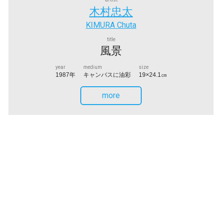
木村忠太
KIMURA Chuta
title
風景
year
medium
size
1987年
キャンバスに油彩
19×24.1㎝
more