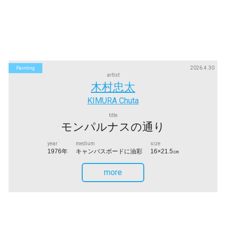
2026.4.30
Painting
artist
木村忠太
KIMURA Chuta
title
モンパルナスの通り
year
medium
size
1976年
キャンバスボードに油彩
16×21.5㎝
more