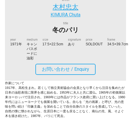
木村忠太
KIMURA Chuta
title
冬のパリ
year
medium
size
signature
price
frame
1971年
キャン
17.5×22.5cm
あり
SOLDOUT
34.5×39.7cm
バスボ
ードに
油彩
お問い合わせ /
Enquiry
作家について
1917年、高松生まれ。若くして独立美術協会の会員となり早くから注目を集めたが
日本の油彩表現に限界を感じ始める。1953年に夫人と共に渡仏。1965年の初個展以
来ヨーロッパで注目され、1969年には作品がフランス政府に買い上げとなる。1980
年代にはニューヨークでも個展を開いている。自らを「光の画家」と呼び、光の意
味を問い続け「印象主義」を深めることで自分自身のスタイルを形成していった。
自然の懐に懐かれながら、生涯日本に一度も戻ることなく、南仏の光、風、そよぐ
木を描き続けた。1987年、パリにて死去。