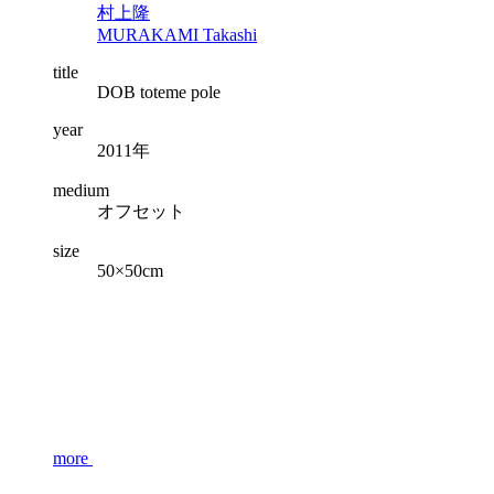
村上隆
MURAKAMI Takashi
title
DOB toteme pole
year
2011年
medium
オフセット
size
50×50cm
more