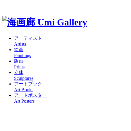
アーティスト
Artists
絵画
Paintings
版画
Prints
立体
Sculptures
アートブック
Art Books
アートポスター
Art Posters