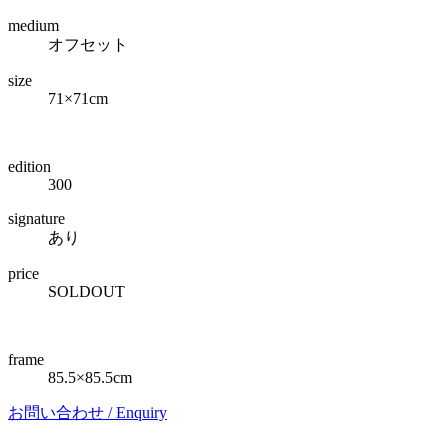
medium
オフセット
size
71×71cm
edition
300
signature
あり
price
SOLDOUT
frame
85.5×85.5cm
お問い合わせ /
Enquiry