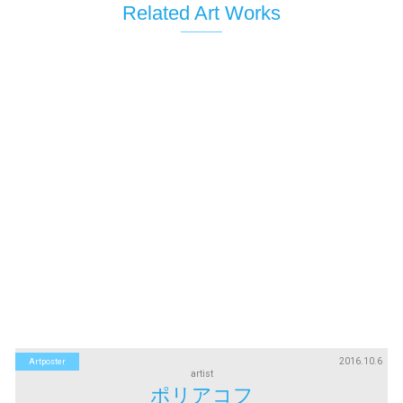
Related Art Works
2016.10.6
Artposter
artist
ポリアコフ