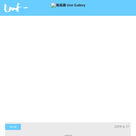
アーティスト
絵画
Artists
Paintings
版画
立体
Prints
Sculptures
アートブック
アートポスター
Art Books
Art Posters
Search
画廊紹介
購入について
お問い合わせ
About Us
Buying Art
Enquiry
2019.6.17
Print
artist