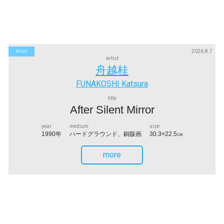
2026.8.7
Print
artist
舟越桂
FUNAKOSHI Katsura
title
After Silent Mirror
year
medium
size
1990年
ハードグラウンド、銅版画
30.3×22.5㎝
more