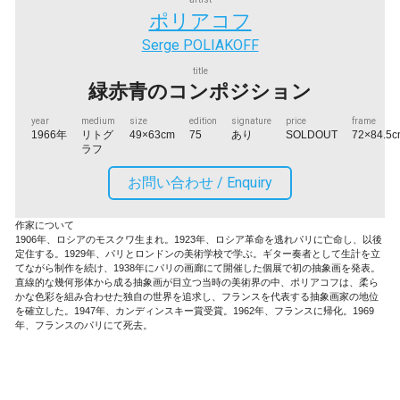
ポリアコフ
Serge POLIAKOFF
title
緑赤青のコンポジション
year
medium
size
edition
signature
price
frame
1966年
リトグ
49×63cm
75
あり
SOLDOUT
72×84.5
ラフ
お問い合わせ /
Enquiry
作家について
1906年、ロシアのモスクワ生まれ。1923年、ロシア革命を逃れパリに亡命し、以後
定住する。1929年、パリとロンドンの美術学校で学ぶ。ギター奏者として生計を立
てながら制作を続け、1938年にパリの画廊にて開催した個展で初の抽象画を発表。
直線的な幾何形体から成る抽象画が目立つ当時の美術界の中、ポリアコフは、柔ら
かな色彩を組み合わせた独自の世界を追求し、フランスを代表する抽象画家の地位
を確立した。1947年、カンディンスキー賞受賞。1962年、フランスに帰化。1969
年、フランスのパリにて死去。