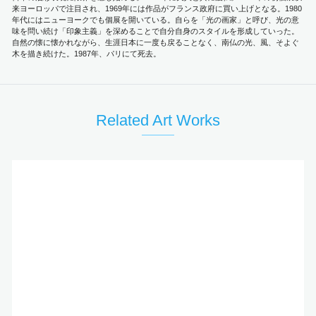
来ヨーロッパで注目され、1969年には作品がフランス政府に買い上げとなる。1980
年代にはニューヨークでも個展を開いている。自らを「光の画家」と呼び、光の意
味を問い続け「印象主義」を深めることで自分自身のスタイルを形成していった。
自然の懐に懐かれながら、生涯日本に一度も戻ることなく、南仏の光、風、そよぐ
木を描き続けた。1987年、パリにて死去。
Related Art Works