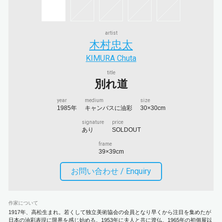
artist
木村忠太
KIMURA Chuta
title
別れ道
year
medium
size
1985年
キャンバスに油彩
30×30cm
signature
price
あり
SOLDOUT
frame
39×39cm
お問い合わせ /
Enquiry
作家について
1917年、高松生まれ。若くして独立美術協会の会員となり早くから注目を集めたが
日本の油彩表現に限界を感じ始める。1953年に夫人と共に渡仏。1965年の初個展以