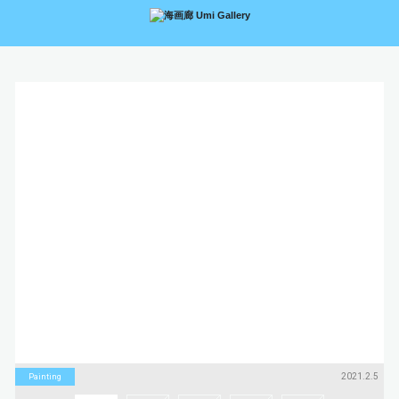
アーティスト
絵画
Artists
Paintings
版画
立体
Prints
Sculptures
アートブック
アートポスター
Art Books
Art Posters
Search
画廊紹介
購入について
お問い合わせ
About Us
Buying Art
Enquiry
2021.2.5
Painting