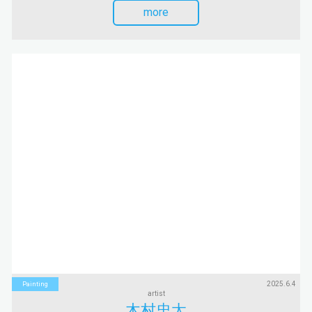
more
2025.6.4
Painting
artist
木村忠太