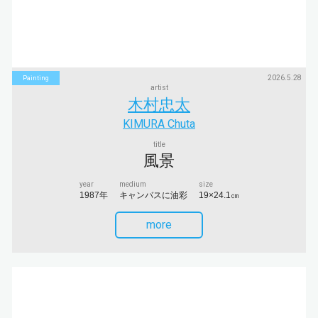
2026.5.28
Painting
artist
木村忠太
KIMURA Chuta
title
風景
year
medium
size
1987年
キャンバスに油彩
19×24.1㎝
more