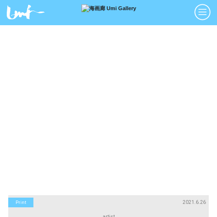
アーティスト
絵画
Artists
Paintings
版画
立体
Prints
Sculptures
アートブック
アートポスター
Art Books
Art Posters
Search
画廊紹介
購入について
お問い合わせ
About Us
Buying Art
Enquiry
2021.6.26
Print
artist