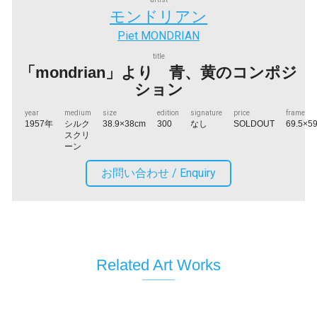
モンドリアン
Piet MONDRIAN
title
「mondrian」より 青、黄のコンポジ
ション
year
medium
size
edition
signature
price
frame
1957年
シルク
38.9×38cm
300
なし
SOLDOUT
69.5×5
スクリ
ーン
お問い合わせ /
Enquiry
Related Art Works