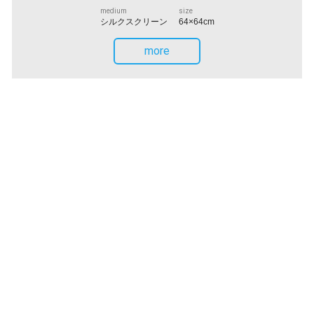
medium
size
シルクスクリーン
64×64cm
more