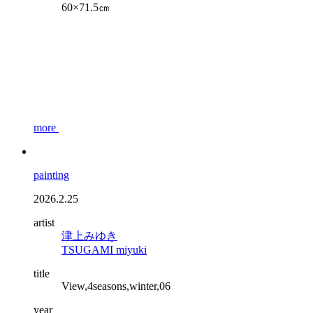
60×71.5㎝
more
painting
2026.2.25
artist
津上みゆき
TSUGAMI miyuki
title
View,4seasons,winter,06
year