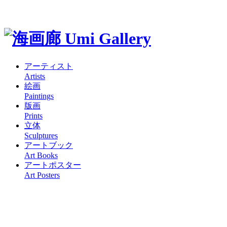
アーティスト
Artists
絵画
Paintings
版画
Prints
立体
Sculptures
アートブック
Art Books
アートポスター
Art Posters