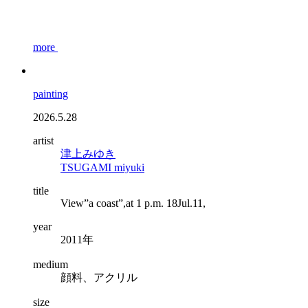
more
painting
2026.5.28
artist
津上みゆき
TSUGAMI miyuki
title
View”a coast”,at 1 p.m. 18Jul.11,
year
2011年
medium
顔料、アクリル
size