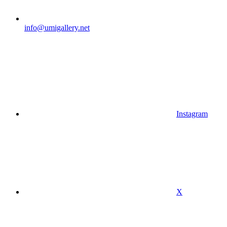
info@umigallery.net
Instagram
X