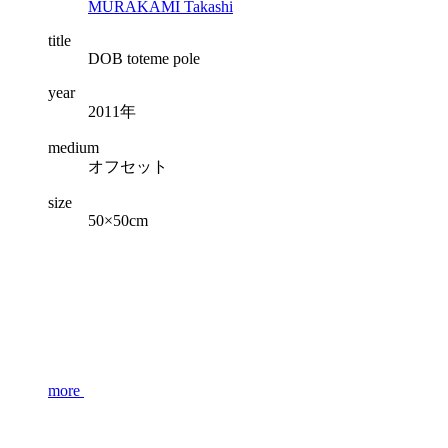
MURAKAMI Takashi
title
DOB toteme pole
year
2011年
medium
オフセット
size
50×50cm
more