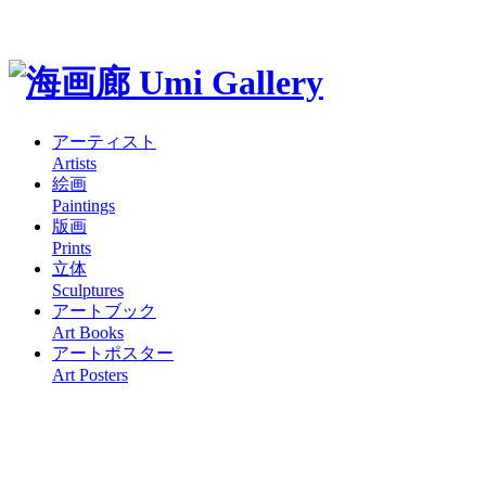
アーティスト
Artists
絵画
Paintings
版画
Prints
立体
Sculptures
アートブック
Art Books
アートポスター
Art Posters