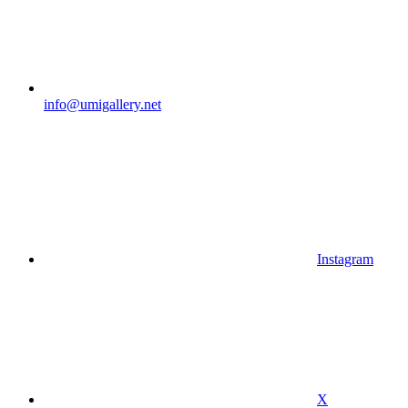
info@umigallery.net
Instagram
X