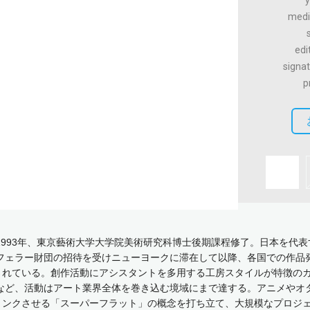
y
med
edi
signa
p
。1993年、東京藝術大学大学院美術研究科博士後期課程修了。日本を代
クフェラー財団の招待を受けニューヨークに滞在して以降、各国での作品
されている。創作活動にアシスタントを多用する工房スタイルが特徴の
設立など、活動はアート業界全体を巻き込む境域にまで達する。アニメや
リンクさせる「スーパーフラット」の概念を打ち立て、大規模なプロジ