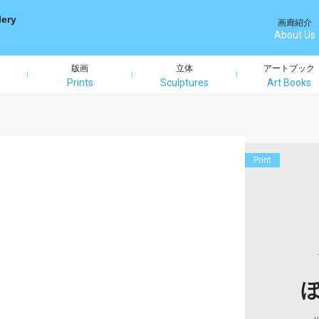
画廊紹介
About Us
版画
立体
アートブック
Prints
Sculptures
Art Books
Print