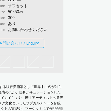
ear
オフセット
ium
50×50㎝
size
300
tion
あり
ture
お問い合わせください
rice
お問い合わせ /
Enquiry
表する現代美術家として世界中に名が知ら
発表のほか、自身がキュレーションした
カイカイキキや、若手アーティストの発表
オタク文化といったサブカルチャーを伝統
ェクトの実現や、マーケットにて作品が高