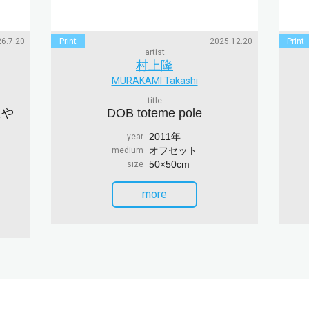
6.7.20
Print
2025.12.20
Print
artist
村上隆
MURAKAMI Takashi
title
にや
DOB toteme pole
2011年
year
オフセット
medium
50×50cm
size
more