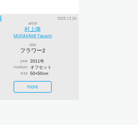
2025.12.20
artist
村上隆
MURAKAMI Takashi
title
フラワー2
2011年
year
オフセット
medium
50×50cm
size
more