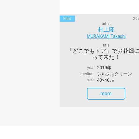
Print
202
artist
村上隆
MURAKAMI Takashi
title
「どこでもドア」でお花畑
って来た！
2019年
year
シルクスクリーン
medium
40×40㎝
size
more