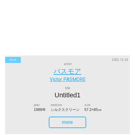
2025.12.24
Print
artist
パスモア
Victor PASMORE
title
Untitled1
year
medium
size
1988年
シルクスクリーン
57.2×85㎝
more