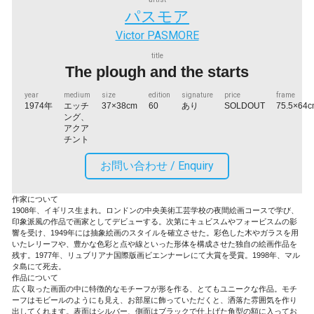
パスモア
Victor PASMORE
title
The plough and the starts
year
medium
size
edition
signature
price
frame
1974年
エッチ
37×38cm
60
あり
SOLDOUT
75.5×64
ング、
アクア
チント
お問い合わせ /
Enquiry
作家について
1908年、イギリス生まれ。ロンドンの中央美術工芸学校の夜間絵画コースで学び、
印象派風の作品で画家としてデビューする。次第にキュビスムやフォービスムの影
響を受け、1949年には抽象絵画のスタイルを確立させた。彩色した木やガラスを用
いたレリーフや、豊かな色彩と点や線といった形体を構成させた独自の絵画作品を
残す。1977年、リュブリアナ国際版画ビエンナーレにて大賞を受賞。1998年、マル
タ島にて死去。
作品について
広く取った画面の中に特徴的なモチーフが形を作る、とてもユニークな作品。モチ
ーフはモビールのようにも見え、お部屋に飾っていただくと、洒落た雰囲気を作り
出してくれます。表面はシルバー、側面はブラックで仕上げた角型の額に入ってお