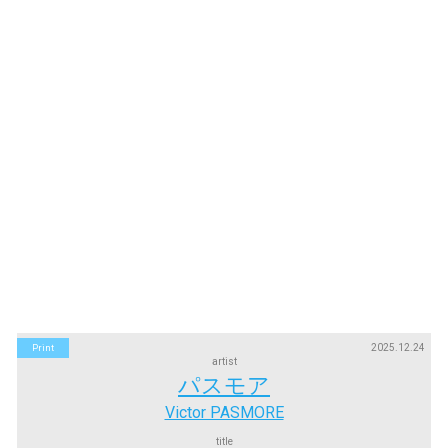
2025.12.24
Print
artist
パスモア
Victor PASMORE
title