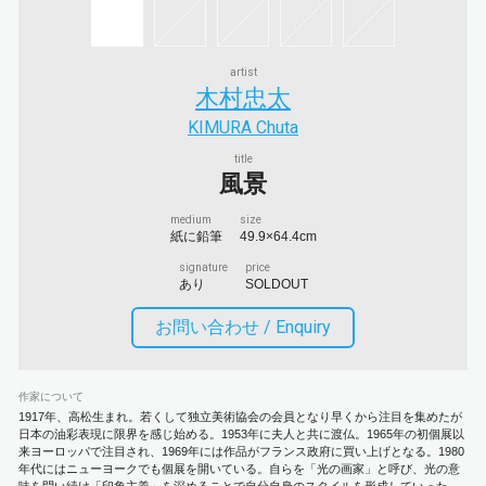
artist
木村忠太
KIMURA Chuta
title
風景
medium
size
紙に鉛筆
49.9×64.4cm
signature
price
あり
SOLDOUT
お問い合わせ /
Enquiry
作家について
1917年、高松生まれ。若くして独立美術協会の会員となり早くから注目を集めたが
日本の油彩表現に限界を感じ始める。1953年に夫人と共に渡仏。1965年の初個展以
来ヨーロッパで注目され、1969年には作品がフランス政府に買い上げとなる。1980
年代にはニューヨークでも個展を開いている。自らを「光の画家」と呼び、光の意