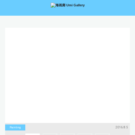
アーティスト
絵画
Artists
Paintings
版画
立体
Prints
Sculptures
アートブック
アートポスター
Art Books
Art Posters
Search
画廊紹介
購入について
お問い合わせ
About Us
Buying Art
Enquiry
2016.8.5
Painting