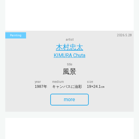
2026.5.28
Painting
artist
木村忠太
KIMURA Chuta
title
風景
year
medium
size
1987年
キャンバスに油彩
19×24.1㎝
more