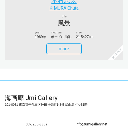
木村忠太
KIMURA Chuta
title
風景
year
medium
size
1969年
ボードに油彩
21.5×27cm
more
SOLD OUT
海画廊
Umi Gallery
101-0051 東京都千代田区神田神保町1-3-5 冨山房ビルB1階
03-3233-3359
info@umigallery.net