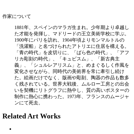
作家について
1881年、スペインのマラガ生まれ。少年期より卓越し
た才能を発揮し、マドリードの王立美術学校に学ぶ。
1900年にパリを訪れ、1904年頃よりモンマルトルの
「洗濯船」と名づけられたアトリエに住居を構える。
「青の時代」を皮切りに、「ばら色の時代」、「アフ
リカ彫刻の時代」、「キュビスム」、「新古典主
義」、「シュルレアリスム」と、めまぐるしく作風を
変化させながら、同時代の美術界を常に牽引し続け
た。絵画だけでなく、版画や彫刻、陶器の作品も数多
く残されている。世界大戦後、ムルロー工房との出会
いを契機にリトグラフに熱中し、質の高いポスターの
制作に熱心に携わった。1973年、フランスのムージャ
ンにて死去。
Related Art Works