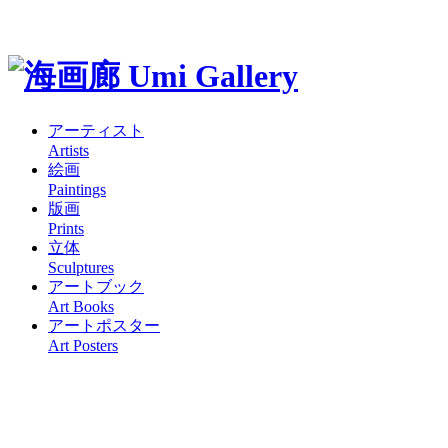
アーティスト
Artists
絵画
Paintings
版画
Prints
立体
Sculptures
アートブック
Art Books
アートポスター
Art Posters