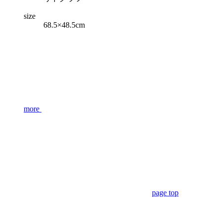
size
68.5×48.5cm
more
page top