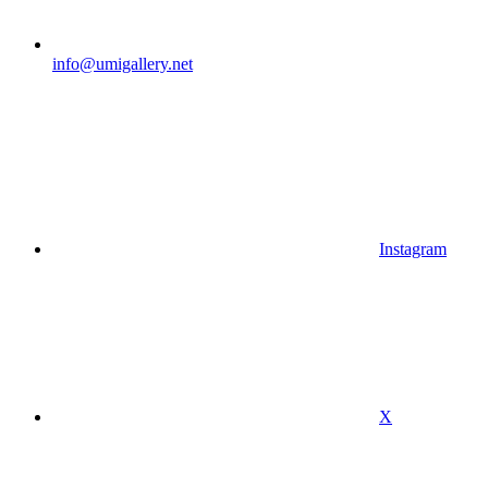
info@umigallery.net
Instagram
X