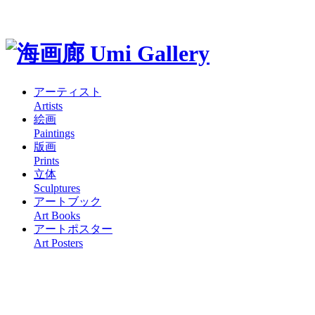
アーティスト
Artists
絵画
Paintings
版画
Prints
立体
Sculptures
アートブック
Art Books
アートポスター
Art Posters