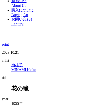
画廊紹介
About Us
購入について
Buying Art
お問い合わせ
Enquiry
print
2023.10.21
artist
南桂子
MINAMI Keiko
title
花の籠
year
1955年