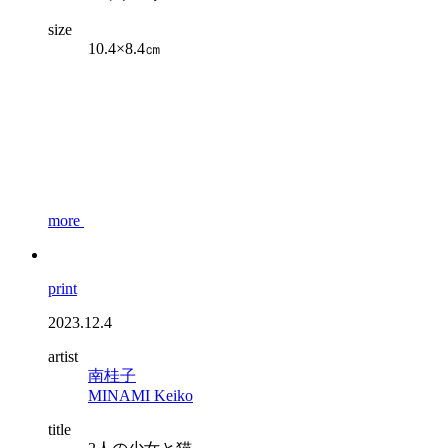
size
10.4×8.4㎝
more
print
2023.12.4
artist
南桂子
MINAMI Keiko
title