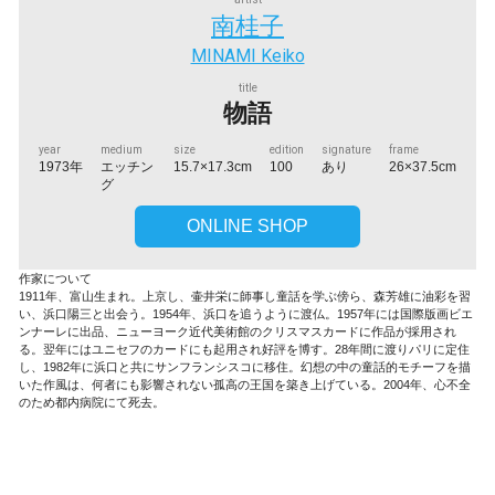
南桂子
MINAMI Keiko
title
物語
year
medium
size
edition
signature
frame
1973年
エッチン
15.7×17.3cm
100
あり
26×37.5cm
グ
ONLINE SHOP
作家について
1911年、富山生まれ。上京し、壷井栄に師事し童話を学ぶ傍ら、森芳雄に油彩を習
い、浜口陽三と出会う。1954年、浜口を追うように渡仏。1957年には国際版画ビエ
ンナーレに出品、ニューヨーク近代美術館のクリスマスカードに作品が採用され
る。翌年にはユニセフのカードにも起用され好評を博す。28年間に渡りパリに定住
し、1982年に浜口と共にサンフランシスコに移住。幻想の中の童話的モチーフを描
いた作風は、何者にも影響されない孤高の王国を築き上げている。2004年、心不全
のため都内病院にて死去。