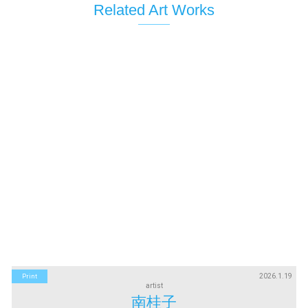
Related Art Works
2026.1.19
Print
artist
南桂子