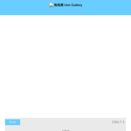
アーティスト
絵画
Artists
Paintings
版画
立体
Prints
Sculptures
アートブック
アートポスター
Art Books
Art Posters
Search
画廊紹介
購入について
お問い合わせ
About Us
Buying Art
Enquiry
2026.7.3
Print
artist