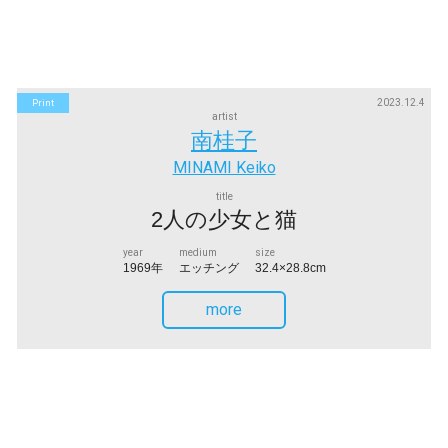
2023.12.4
Print
artist
南桂子
MINAMI Keiko
title
2人の少女と猫
year
medium
size
1969年
エッチング
32.4×28.8cm
more