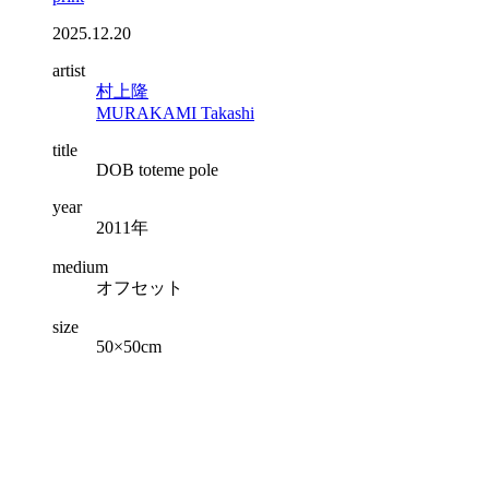
2025.12.20
artist
村上隆
MURAKAMI Takashi
title
DOB toteme pole
year
2011年
medium
オフセット
size
50×50cm