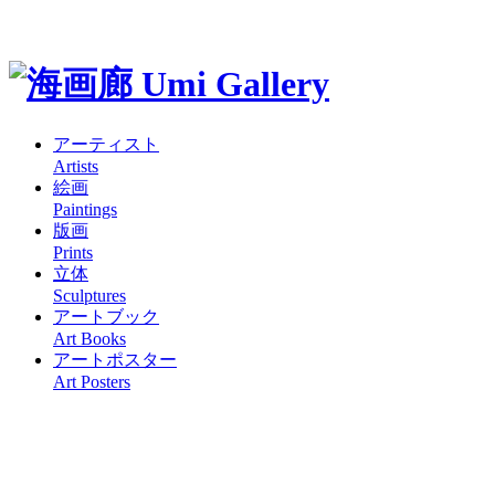
アーティスト
Artists
絵画
Paintings
版画
Prints
立体
Sculptures
アートブック
Art Books
アートポスター
Art Posters