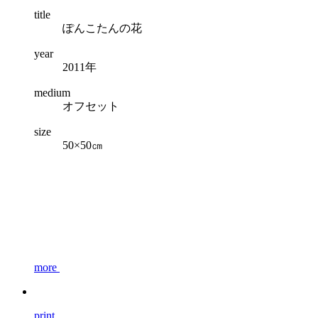
title
ぽんこたんの花
year
2011年
medium
オフセット
size
50×50㎝
more
print