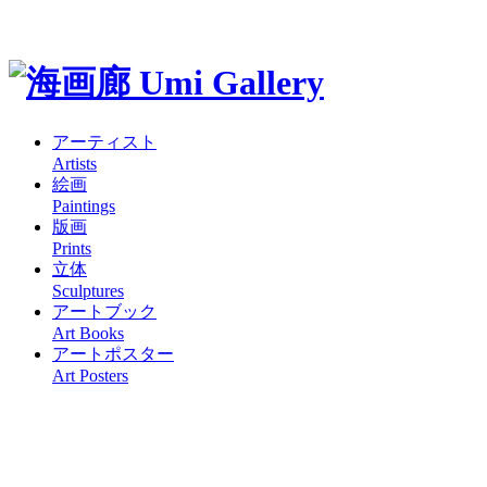
アーティスト
Artists
絵画
Paintings
版画
Prints
立体
Sculptures
アートブック
Art Books
アートポスター
Art Posters