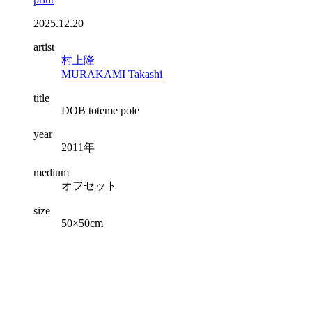
2025.12.20
artist
村上隆
MURAKAMI Takashi
title
DOB toteme pole
year
2011年
medium
オフセット
size
50×50cm