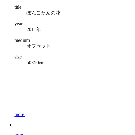
title
ぽんこたんの花
year
2011年
medium
オフセット
size
50×50㎝
more
print