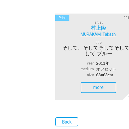
Print
201
artist
村上隆
MURAKAMI Takashi
title
そして、そしてそしてそし
して ブルー
2011年
year
オフセット
medium
68×68cm
size
more
S
Back