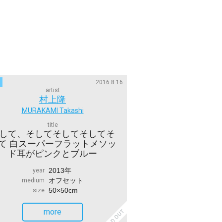
2016.8.16
artist
村上隆
MURAKAMI Takashi
title
して、そしてそしてそしてそ
て 白スーパーフラットメソッ
ド耳がピンクとブルー
2013年
year
オフセット
medium
50×50cm
size
more
SOLD OUT