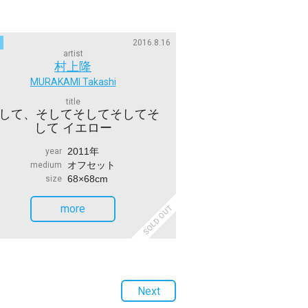
2016.8.16
artist
村上隆
MURAKAMI Takashi
title
して、そしてそしてそしてそ
して イエロー
2011年
year
オフセット
medium
68×68cm
size
more
SOLD OUT
Next