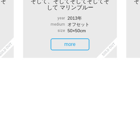
てそ
そして、そしてそしてそしてそ
そ
して マリンブルー
2013年
year
オフセット
medium
50×50cm
size
more
OLD OUT
SOLD OUT