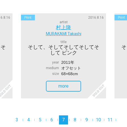
6.8.16
Print
2016.8.16
Print
artist
村上隆
MURAKAMI Takashi
title
てそ
そして、そしてそしてそしてそ
そ
して ピンク
2011年
year
オフセット
medium
68×68cm
size
more
OLD OUT
SOLD OUT
3
4
5
6
7
8
9
10
11