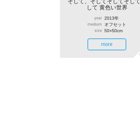
そして、そしてそしてそし
して 黄色い世界
2013年
year
オフセット
medium
50×50cm
size
more
S