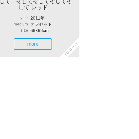
して、そしてそしてそしてそ
して レッド
2011年
year
オフセット
medium
68×68cm
size
more
SOLD OUT