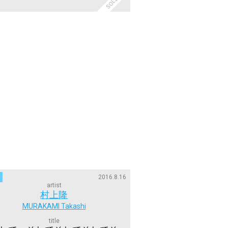
2016.8.16
artist
村上隆
MURAKAMI Takashi
title