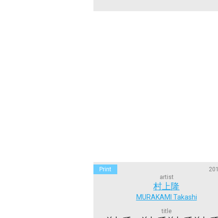
Print
201
artist
村上隆
MURAKAMI Takashi
title