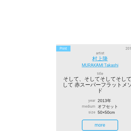
Print
201
artist
村上隆
MURAKAMI Takashi
title
そして、そしてそしてそし
して 赤スーパーフラットメ
ド
2013年
year
オフセット
medium
50×50cm
size
more