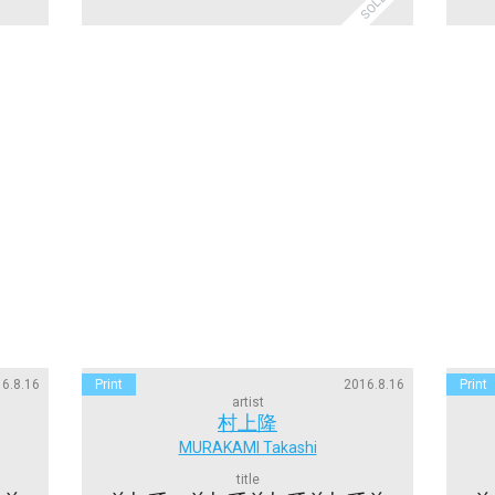
6.8.16
Print
2016.8.16
Print
artist
村上隆
MURAKAMI Takashi
title