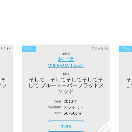
6.8.16
Print
2016.8.16
Print
artist
村上隆
MURAKAMI Takashi
title
てそ
そして、そしてそしてそしてそ
そ
ソッ
して ブルースーパーフラットメ
し
ソッド
2013年
year
オフセット
medium
50×50cm
size
more
SOLD OUT