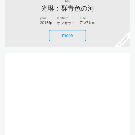
title
光琳：群青色の河
year
medium
size
2015年
オフセット
71×71cm
more
SOLD OUT