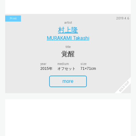
2019.4.6
Print
artist
村上隆
MURAKAMI Takashi
title
覚醒
year
medium
size
2015年
オフセット
71×71cm
more
SOLD OUT