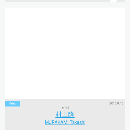
2016.8.16
Print
artist
村上隆
MURAKAMI Takashi