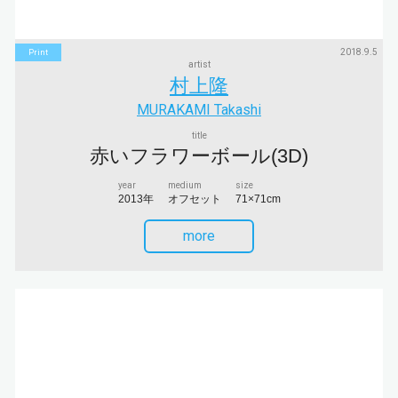
2018.9.5
Print
artist
村上隆
MURAKAMI Takashi
title
赤いフラワーボール(3D)
year
medium
size
2013年
オフセット
71×71cm
more