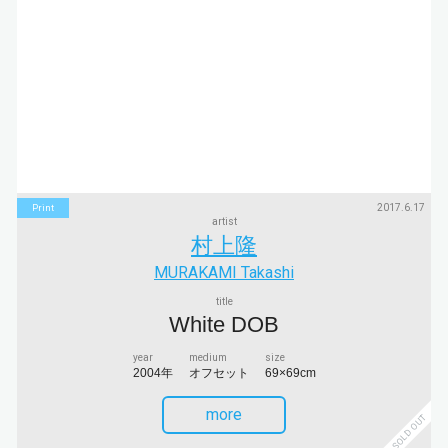
2017.6.17
Print
artist
村上隆
MURAKAMI Takashi
title
White DOB
year
medium
size
2004年
オフセット
69×69cm
more
SOLD OUT