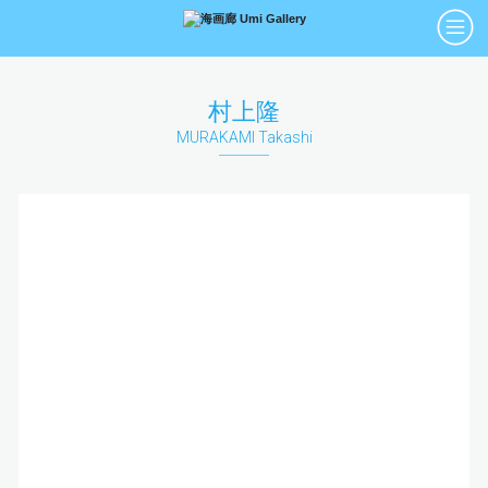
アーティスト
絵画
村上隆
Artists
Paintings
MURAKAMI Takashi
版画
立体
Prints
Sculptures
アートブック
アートポスター
Art Books
Art Posters
Search
画廊紹介
購入について
お問い合わせ
About Us
Buying Art
Enquiry