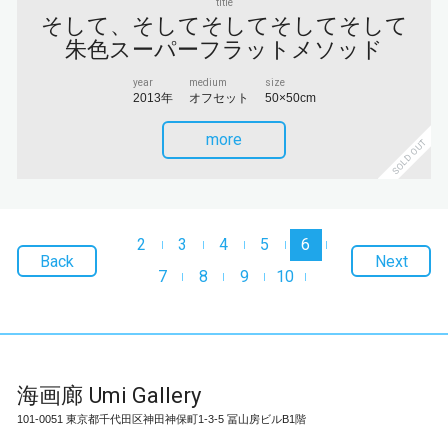
title
そして、そしてそしてそしてそして
朱色スーパーフラットメソッド
year
medium
size
2013年
オフセット
50×50cm
more
SOLD OUT
2
3
4
5
6
Back
Next
7
8
9
10
海画廊
Umi Gallery
101-0051 東京都千代田区神田神保町1-3-5 冨山房ビルB1階