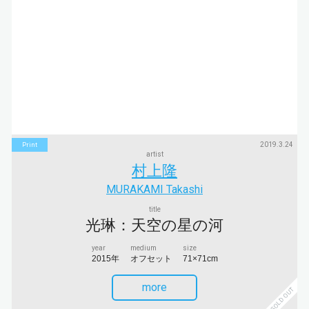
2019.3.24
Print
artist
村上隆
MURAKAMI Takashi
title
光琳：天空の星の河
year
medium
size
2015年
オフセット
71×71cm
more
SOLD OUT