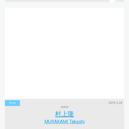
2019.3.24
Print
artist
村上隆
MURAKAMI Takashi