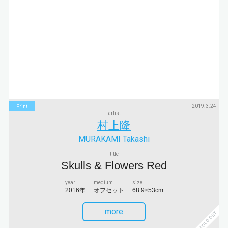
2019.3.24
Print
artist
村上隆
MURAKAMI Takashi
title
Skulls & Flowers Red
year
medium
size
2016年
オフセット
68.9×53cm
more
SOLD OUT