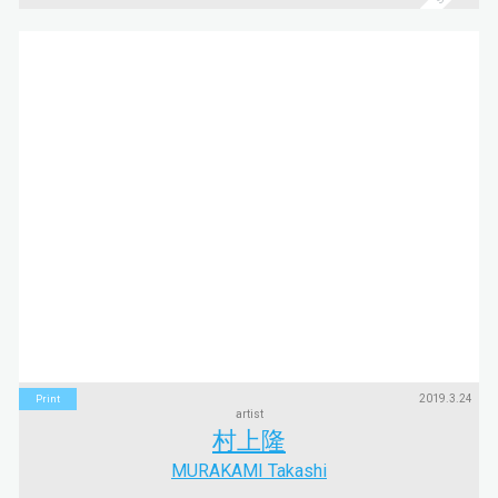
2019.3.24
Print
artist
村上隆
MURAKAMI Takashi