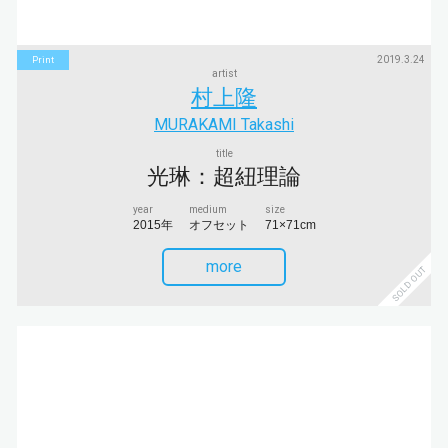
2019.3.24
Print
artist
村上隆
MURAKAMI Takashi
title
光琳：超紐理論
year
medium
size
2015年
オフセット
71×71cm
more
SOLD OUT