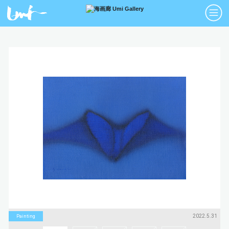
アーティスト
絵画
Artists
Paintings
版画
立体
Prints
Sculptures
アートブック
アートポスター
Art Books
Art Posters
Search
画廊紹介
購入について
お問い合わせ
About Us
Buying Art
Enquiry
2022.5.31
Painting