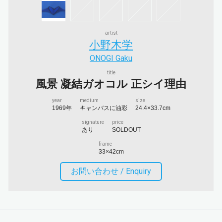
artist
小野木学
ONOGI Gaku
title
風景 凝結ガオコル 正シイ理由
year
medium
size
1969年
キャンバスに油彩
24.4×33.7cm
signature
price
あり
SOLDOUT
frame
33×42cm
お問い合わせ /
Enquiry